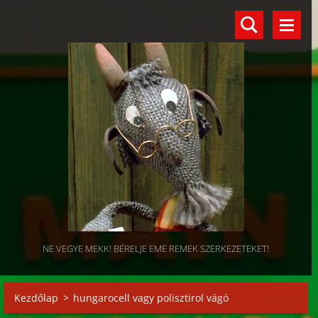
NE VEGYE MEKK! BÉRELJE EME REMEK SZERKEZETEKET!
Kezdőlap
>
hungarocell vagy polisztirol vágó