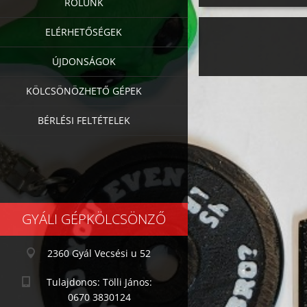
RÓLUNK
ELÉRHETŐSÉGEK
ÚJDONSÁGOK
KÖLCSÖNÖZHETŐ GÉPEK
BÉRLÉSI FELTÉTELEK
GYÁLI GÉPKÖLCSÖNZŐ
2360 Gyál Vecsési u 52
Tulajdonos: Tölli János:
0670 3830124