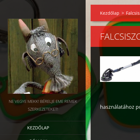
Kezdőlap
>
Falcsis
FALCSISZ
NE VEGYE MEKK! BÉRELJE EME REMEK
használatához po
SZERKEZETEKET!
KEZDŐLAP